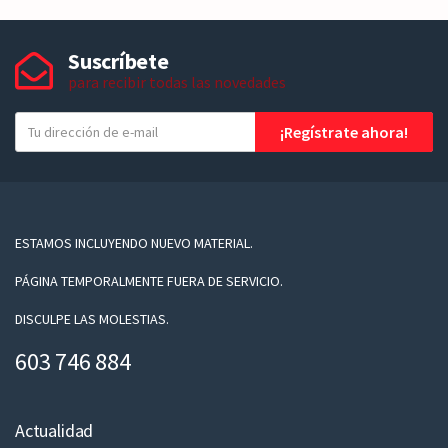
Suscríbete
para recibir todas las novedades
T
¡Regístrate ahora!
u
e
-
m
a
ESTAMOS INCLUYENDO NUEVO MATERIAL.
i
PÁGINA TEMPORALMENTE FUERA DE SERVICIO.
l
DISCULPE LAS MOLESTIAS.
603 746 884
Actualidad