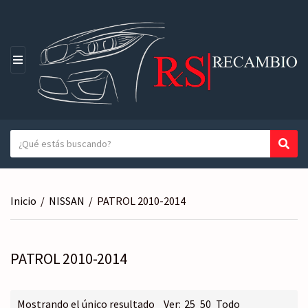
M
E
N
Ú
T
Busc
N
e
o
x
m
t
b
Inicio
/
NISSAN
/
PATROL 2010-2014
o
r
a
e
b
d
u
PATROL 2010-2014
e
s
l
c
a
a
Mostrando el único resultado
Ver:
25
50
Todo