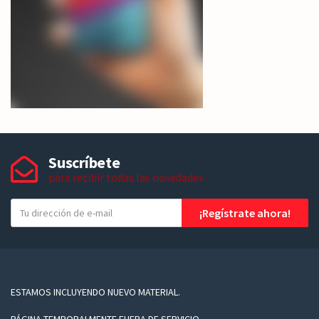
Suscríbete
para recibir todas las novedades
T
¡Regístrate ahora!
u
e
-
m
a
ESTAMOS INCLUYENDO NUEVO MATERIAL.
i