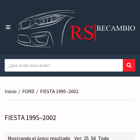
M
E
N
Ú
T
Busc
N
e
o
x
m
t
b
Inicio
/
FORD
/
FIESTA 1995–2002
o
r
a
e
b
d
u
FIESTA 1995–2002
e
s
l
c
a
a
Mostrando el único resultado
Ver:
25
50
Todo