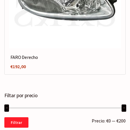
FARO Derecho
€
192,00
Filtar por precio
Precio
Precio
Precio:
€0
—
€200
Filtrar
mínimo
máximo