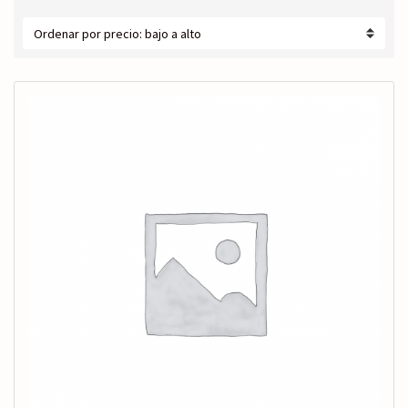
c
por
r
precio:
a
bajo
t
a
e
alto
g
o
r
í
a