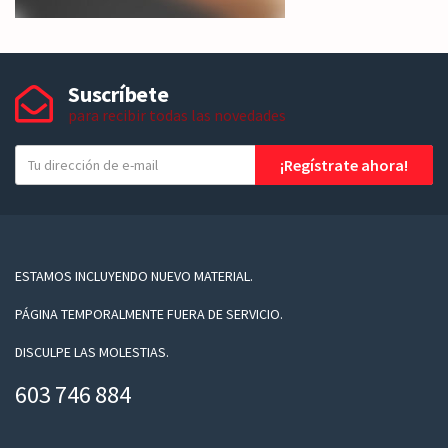
Suscríbete
para recibir todas las novedades
T
¡Regístrate ahora!
u
e
-
m
a
ESTAMOS INCLUYENDO NUEVO MATERIAL.
i
PÁGINA TEMPORALMENTE FUERA DE SERVICIO.
l
DISCULPE LAS MOLESTIAS.
603 746 884