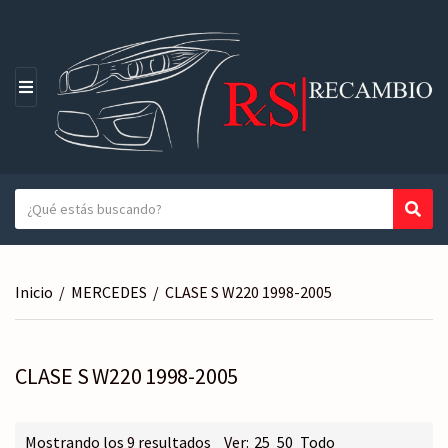
M
E
N
Ú
T
Busc
N
e
o
x
m
t
b
Inicio
/
MERCEDES
/
CLASE S W220 1998-2005
o
r
a
e
b
d
u
CLASE S W220 1998-2005
e
s
l
c
a
a
Ordenado
Mostrando los 9 resultados
Ver:
25
50
Todo