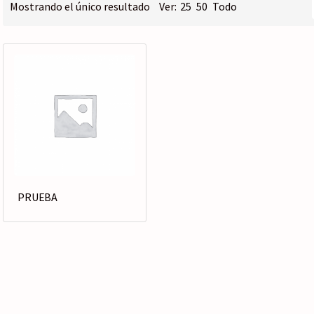
o
Mostrando el único resultado
Ver:
25
50
Todo
r
í
a
PRUEBA