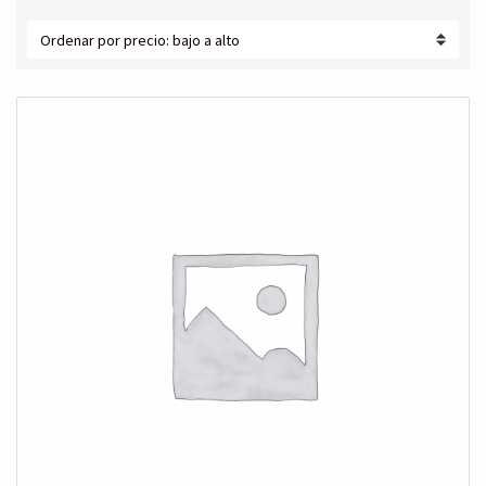
c
por
r
precio:
a
bajo
t
a
e
alto
g
o
r
í
a