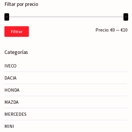
Filtar por precio
Precio
Precio
Precio:
€0
—
€10
Filtrar
mínimo
máximo
Categorías
IVECO
DACIA
HONDA
MAZDA
MERCEDES
MINI