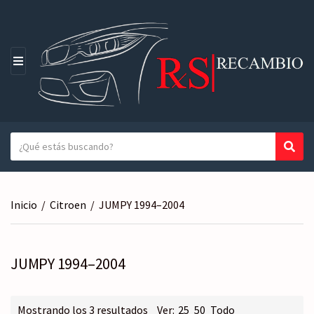
M
E
N
Ú
T
Busc
N
e
o
x
m
t
b
Inicio
/
Citroen
/
JUMPY 1994–2004
o
r
a
e
b
d
u
JUMPY 1994–2004
e
s
l
c
a
a
Ordenado
Mostrando los 3 resultados
Ver:
25
50
Todo