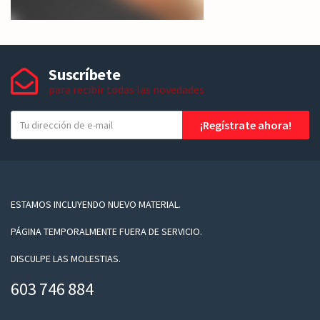
Suscríbete
para recibir todas las novedades
T
¡Regístrate ahora!
u
e
-
m
a
ESTAMOS INCLUYENDO NUEVO MATERIAL.
i
PÁGINA TEMPORALMENTE FUERA DE SERVICIO.
l
DISCULPE LAS MOLESTIAS.
603 746 884