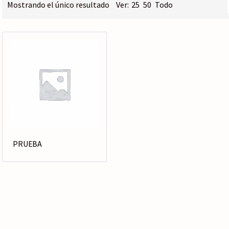
o
Mostrando el único resultado
Ver:
25
50
Todo
r
í
a
PRUEBA