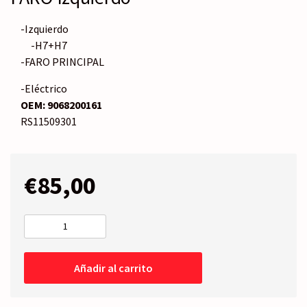
-Izquierdo
-H7+H7
-FARO PRINCIPAL
-Eléctrico
OEM:
9068200161
RS11509301
€
85,00
FARO
Izquierdo
cantidad
Añadir al carrito