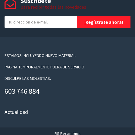
Suscríbete
para recibir todas las novedades
T
¡Regístrate ahora!
u
e
-
m
a
ESTAMOS INCLUYENDO NUEVO MATERIAL.
i
PÁGINA TEMPORALMENTE FUERA DE SERVICIO.
l
DISCULPE LAS MOLESTIAS.
603 746 884
Actualidad
RS Recambios