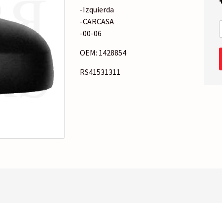
o
-Izquierda
r
-CARCASA
í
-00-06
a
OEM: 1428854
RS41531311