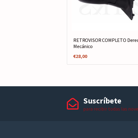
RETROVISOR COMPLETO Derec
Mecánico
€
28,00
Suscríbete
para recibir todas las nov