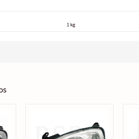
1 kg
os