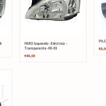
PIL
06
FARO Izquierdo -Eléctrico -
Transparente -00-03
€
8,0
€
46,00