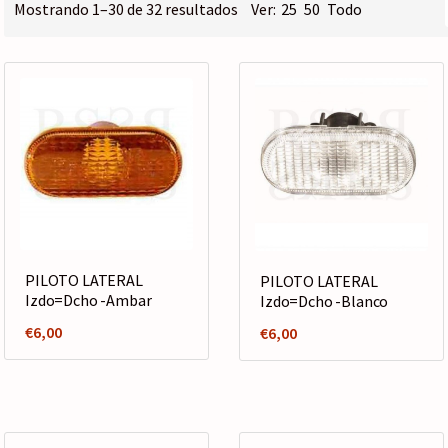
o
Ordenado
Mostrando 1–30 de 32 resultados
Ver:
25
50
Todo
por
r
precio:
í
bajo
a
a
alto
PILOTO LATERAL
PILOTO LATERAL
Izdo=Dcho -Ambar
Izdo=Dcho -Blanco
€
6,00
€
6,00