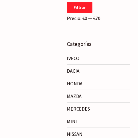
Precio
Precio
Filtrar
mínimo
máximo
Precio:
€0
—
€70
Categorías
IVECO
DACIA
HONDA
MAZDA
MERCEDES
MINI
NISSAN