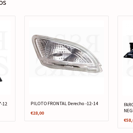
os
PILOTO FRONTAL Derecho -12-14
7-12
FARO
NEG
€
28,00
€
58,