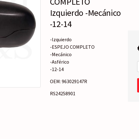
COMPLETO
o
r
Izquierdo -Mecánico
í
-12-14
a
-Izquierdo
-ESPEJO COMPLETO
-Mecánico
-Asférico
-12-14
OEM: 963029147R
RS24258901