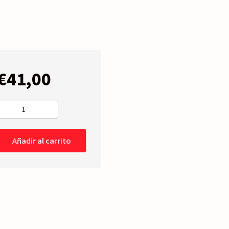
€
41,00
RETROVISOR
COMPLETO
Izquierdo
Añadir al carrito
-
Mecánico
-12-
14
cantidad