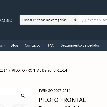
T
N
e
o
x
m
t
b
o
os
Blog
Contacto
FAQ
Seguimiento de pedidos
r
a
e
b
d
u
e
s
l
c
2014
/
PILOTO FRONTAL Derecho -12-14
a
a
c
r
a
TWINGO 2007-2014
t
e
PILOTO FRONTAL
g