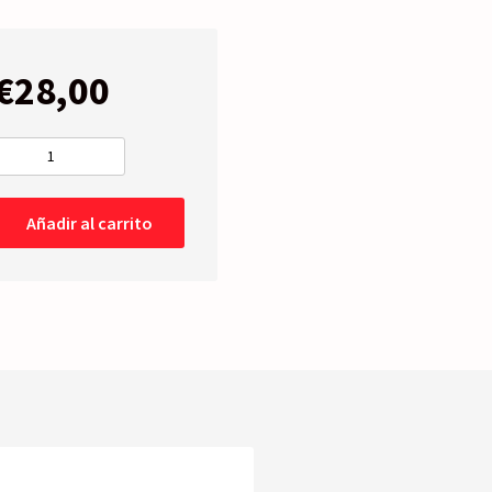
€
28,00
PILOTO
FRONTAL
Derecho
Añadir al carrito
-12-
14
cantidad