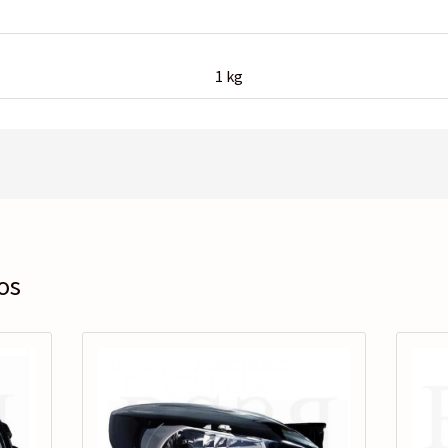
1 kg
os