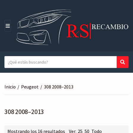
M
E
N
Ú
T
Busc
N
e
o
x
m
t
b
Inicio
/
Peugeot
/
308 2008–2013
o
r
a
e
b
d
u
308 2008–2013
e
s
l
c
a
a
Ordenado
Mostrando los 16 resultados
Ver:
25
50
Todo