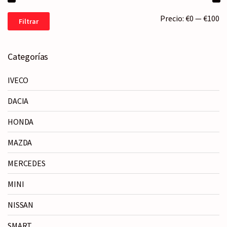
Precio
Precio
Precio:
€0
—
€100
Filtrar
mínimo
máximo
Categorías
IVECO
DACIA
HONDA
MAZDA
MERCEDES
MINI
NISSAN
SMART