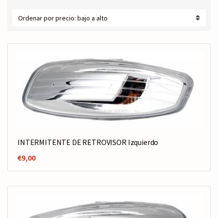
c
por
r
precio:
a
bajo
t
a
e
alto
g
o
r
í
a
INTERMITENTE DE RETROVISOR Izquierdo
€
9,00