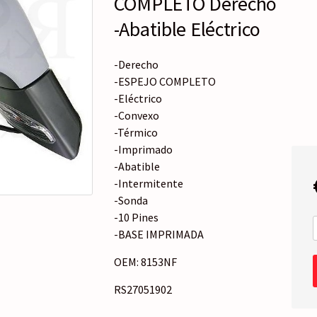
COMPLETO Derecho
o
r
-Abatible Eléctrico
í
a
-Derecho
-ESPEJO COMPLETO
-Eléctrico
-Convexo
-Térmico
-Imprimado
-Abatible
-Intermitente
-Sonda
-10 Pines
-BASE IMPRIMADA
OEM: 8153NF
RS27051902