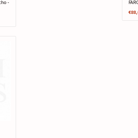
ho -
FARO
€
88,