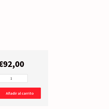
€
92,00
RETROVISOR
COMPLETO
Derecho
Añadir al carrito
-
Abatible
Eléctrico