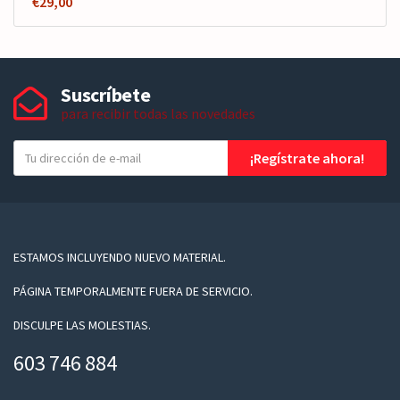
€
29,00
Suscríbete
para recibir todas las novedades
T
¡Regístrate ahora!
u
e
-
m
a
ESTAMOS INCLUYENDO NUEVO MATERIAL.
i
PÁGINA TEMPORALMENTE FUERA DE SERVICIO.
l
DISCULPE LAS MOLESTIAS.
603 746 884