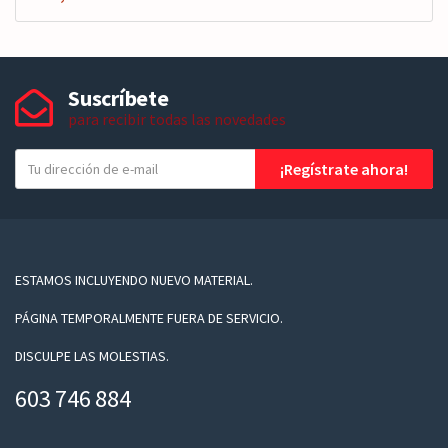
Suscríbete
para recibir todas las novedades
T
¡Regístrate ahora!
u
e
-
m
a
ESTAMOS INCLUYENDO NUEVO MATERIAL.
i
PÁGINA TEMPORALMENTE FUERA DE SERVICIO.
l
DISCULPE LAS MOLESTIAS.
603 746 884