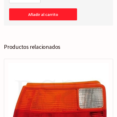
RETROVISOR
COMPLETO
Izquierdo
Añadir al carrito
-
Mecánico
-95-
98
cantidad
Productos relacionados