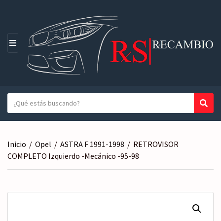
M
E
N
Ú
T
Busc
N
e
o
x
m
t
b
Inicio
/
Opel
/
ASTRA F 1991-1998
/
RETROVISOR
o
r
COMPLETO Izquierdo -Mecánico -95-98
a
e
b
d
u
e
s
l
c
a
a