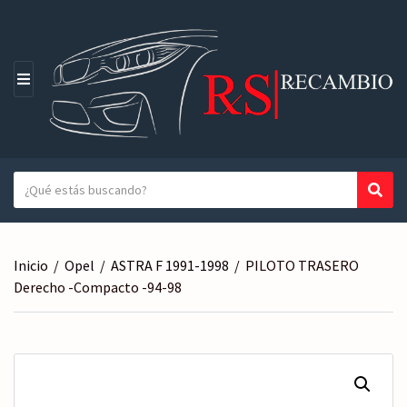
M
E
N
Ú
T
Busc
N
e
o
x
m
t
b
Inicio
/
Opel
/
ASTRA F 1991-1998
/
PILOTO TRASERO
o
r
Derecho -Compacto -94-98
a
e
b
d
u
e
s
l
c
a
a