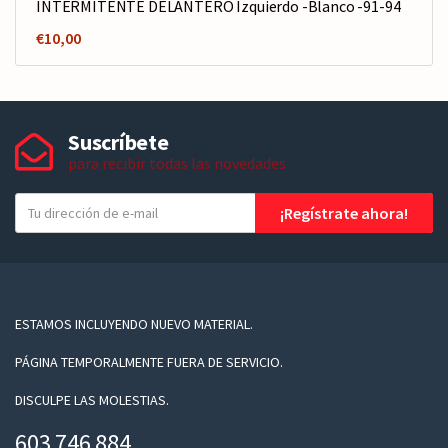
INTERMITENTE DELANTERO Izquierdo -Blanco -91-94
€
10,00
Suscríbete
para recibir todas las novedades
T
¡Regístrate ahora!
u
e
-
m
a
ESTAMOS INCLUYENDO NUEVO MATERIAL.
i
PÁGINA TEMPORALMENTE FUERA DE SERVICIO.
l
DISCULPE LAS MOLESTIAS.
603 746 884