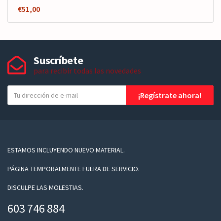
€
51,00
Suscríbete
para recibir todas las novedades
T
¡Regístrate ahora!
u
e
-
m
a
ESTAMOS INCLUYENDO NUEVO MATERIAL.
i
PÁGINA TEMPORALMENTE FUERA DE SERVICIO.
l
DISCULPE LAS MOLESTIAS.
603 746 884