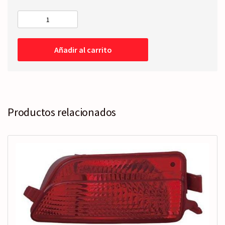
RETROVISOR
COMPLETO
Izquierdo
Añadir al carrito
-
Eléctrico
-
Térmico
cantidad
Productos relacionados