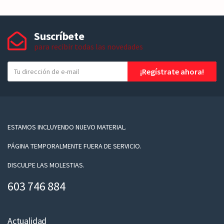
Suscríbete
para recibir todas las novedades
T
¡Regístrate ahora!
u
e
-
m
a
ESTAMOS INCLUYENDO NUEVO MATERIAL.
i
PÁGINA TEMPORALMENTE FUERA DE SERVICIO.
l
DISCULPE LAS MOLESTIAS.
603 746 884
Actualidad