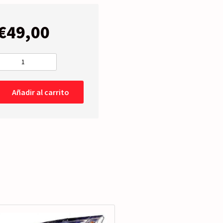
€
49,00
FARO
PRINCIPAL
Izquierdo
Añadir al carrito
FONDO
CROMO
cantidad