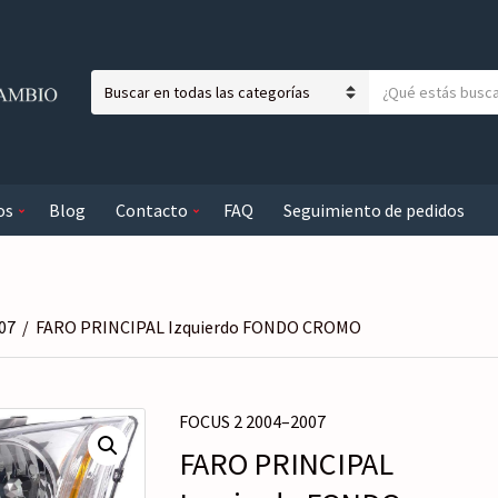
T
N
e
o
x
m
t
b
o
os
Blog
Contacto
FAQ
Seguimiento de pedidos
r
a
e
b
d
u
e
s
l
c
07
/
FARO PRINCIPAL Izquierdo FONDO CROMO
a
a
c
r
a
FOCUS 2 2004–2007
t
e
FARO PRINCIPAL
g