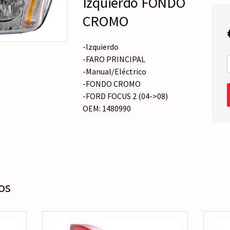
Izquierdo FONDO
o
r
CROMO
í
a
-Izquierdo
-FARO PRINCIPAL
-Manual/Eléctrico
-FONDO CROMO
-FORD FOCUS 2 (04->08)
OEM: 1480990
os