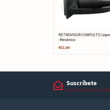
RETROVISOR COMPLETO Izqui
-Mecánico
€
52,00
Suscríbete
para recibir todas las nov