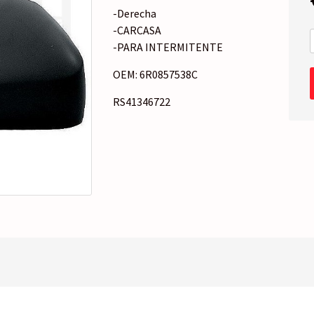
o
-Derecha
r
-CARCASA
í
-PARA INTERMITENTE
a
OEM: 6R0857538C
RS41346722