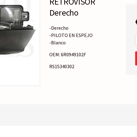
RETROVISOR
o
r
Derecho
í
a
-Derecho
-PILOTO EN ESPEJO
-Blanco
OEM: 6R0949102F
RS15340302