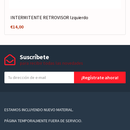
INTERMITENTE RETROVISOR Izquierdo
€
14,00
Suscríbete
para recibir todas las novedades
T
¡Regístrate ahora!
u
e
-
m
a
ESTAMOS INCLUYENDO NUEVO MATERIAL.
i
PÁGINA TEMPORALMENTE FUERA DE SERVICIO.
l