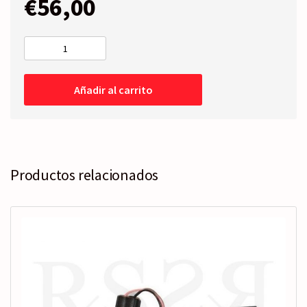
€
56,00
RETROVISOR
COMPLETO
Izquierdo
Añadir al carrito
-
Eléctrico
-
Térmico
cantidad
Productos relacionados