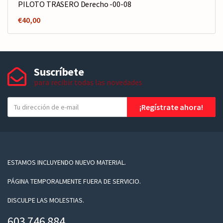
PILOTO TRASERO Derecho -00-08
€
40,00
Suscríbete
para recibir todas las novedades
T
¡Regístrate ahora!
u
e
-
m
a
ESTAMOS INCLUYENDO NUEVO MATERIAL.
i
PÁGINA TEMPORALMENTE FUERA DE SERVICIO.
l
DISCULPE LAS MOLESTIAS.
603 746 884