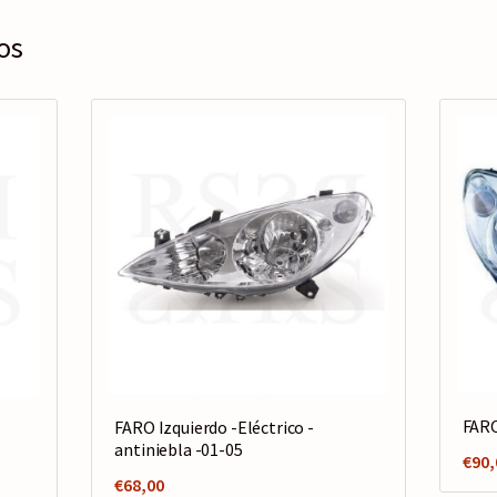
os
FARO
FARO Izquierdo -Eléctrico -
antiniebla -01-05
€
90,
€
68,00