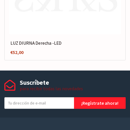
LUZ DIURNA Derecha -LED
€
52,00
Suscríbete
para recibir todas las novedades
T
¡Regístrate ahora!
u
e
-
m