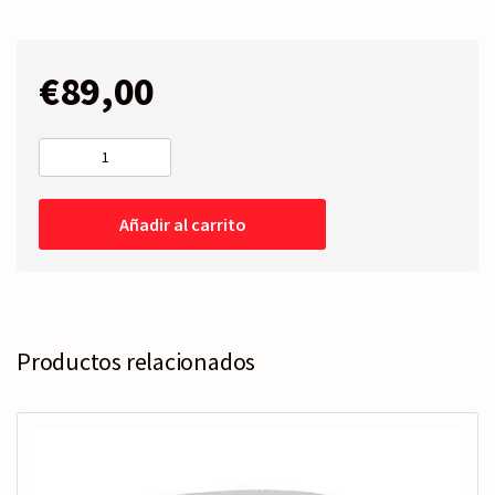
€
89,00
RETROVISOR
COMPLETO
Derecho
Añadir al carrito
-
Térmico
-
Abatible
eléctrico
cantidad
Productos relacionados