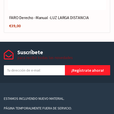
FARO Derecho -Manual -LUZ LARGA DISTANCIA
€
39,00
Suscríbete
para recibir todas las novedades
T
¡Regístrate ahora!
u
e
-
m
a
ESTAMOS INCLUYENDO NUEVO MATERIAL.
i
PÁGINA TEMPORALMENTE FUERA DE SERVICIO.
l