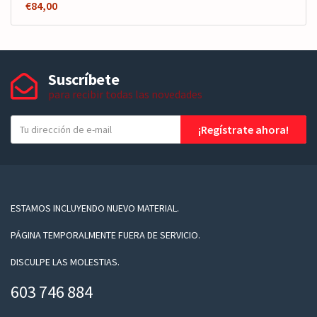
€
84,00
Suscríbete
para recibir todas las novedades
T
¡Regístrate ahora!
u
e
-
m
a
ESTAMOS INCLUYENDO NUEVO MATERIAL.
i
PÁGINA TEMPORALMENTE FUERA DE SERVICIO.
l
DISCULPE LAS MOLESTIAS.
603 746 884