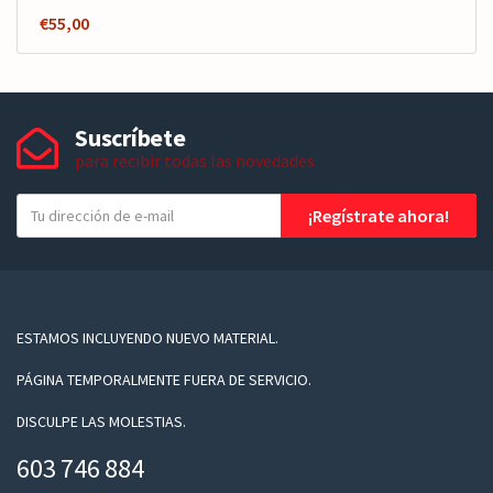
€
55,00
Suscríbete
para recibir todas las novedades
T
¡Regístrate ahora!
u
e
-
m
a
ESTAMOS INCLUYENDO NUEVO MATERIAL.
i
PÁGINA TEMPORALMENTE FUERA DE SERVICIO.
l
DISCULPE LAS MOLESTIAS.
603 746 884