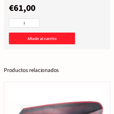
€
61,00
RETROVISOR
COMPLETO
Derecho
Añadir al carrito
-
Abatible
Eléctrico
-
Térmico
cantidad
Productos relacionados