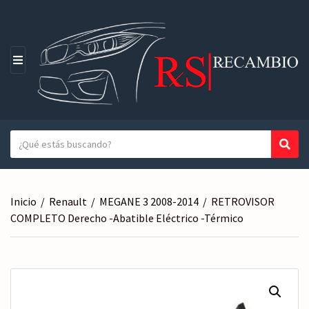
M
E
N
Ú
T
Busc
N
e
o
x
m
t
b
Inicio
/
Renault
/
MEGANE 3 2008-2014
/
RETROVISOR
o
r
COMPLETO Derecho -Abatible Eléctrico -Térmico
a
e
b
d
u
e
s
l
c
a
a