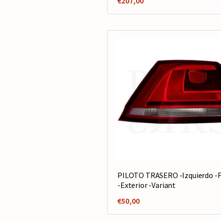
€
207,00
PILOTO TRASERO -Izquierdo -
-Exterior -Variant
€
50,00