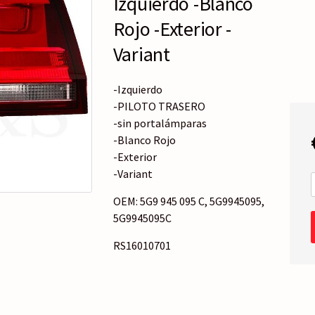
Izquierdo -Blanco
o
r
Rojo -Exterior -
í
Variant
a
-Izquierdo
-PILOTO TRASERO
-sin portalámparas
-Blanco Rojo
-Exterior
-Variant
OEM: 5G9 945 095 C, 5G9945095,
5G9945095C
RS16010701