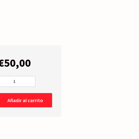
€
50,00
PILOTO
TRASERO
-
Añadir al carrito
Izquierdo
-
Blanco
Rojo
-
Exterior