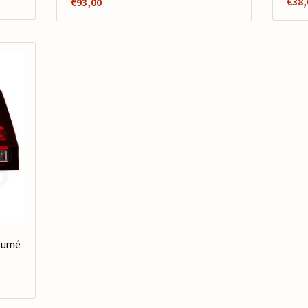
€
38,
€
93,00
Fumé