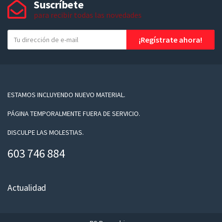
Suscríbete
para recibir todas las novedades
T
¡Regístrate ahora!
u
e
-
m
a
ESTAMOS INCLUYENDO NUEVO MATERIAL.
i
PÁGINA TEMPORALMENTE FUERA DE SERVICIO.
l
DISCULPE LAS MOLESTIAS.
603 746 884
Actualidad