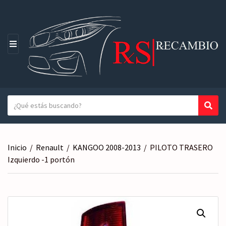
M
E
N
Ú
T
Busc
N
e
o
x
m
t
b
Inicio
/
Renault
/
KANGOO 2008-2013
/
PILOTO TRASERO
o
r
Izquierdo -1 portón
a
e
b
d
u
e
s
l
c
a
a