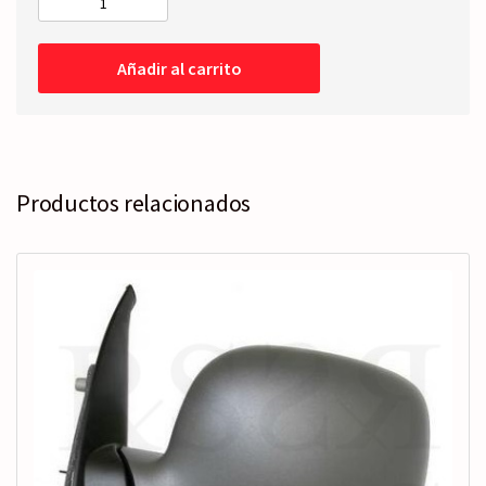
PILOTO
TRASERO
Izquierdo
Añadir al carrito
-1
portón
cantidad
Productos relacionados