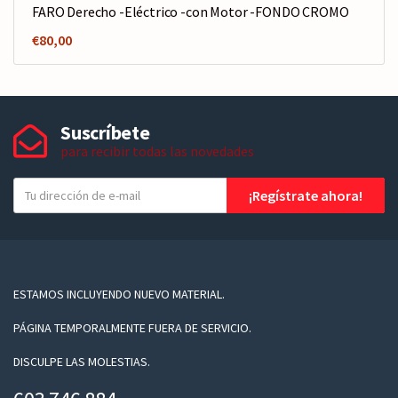
FARO Derecho -Eléctrico -con Motor -FONDO CROMO
€
80,00
Suscríbete
para recibir todas las novedades
T
¡Regístrate ahora!
u
e
-
m
a
ESTAMOS INCLUYENDO NUEVO MATERIAL.
i
PÁGINA TEMPORALMENTE FUERA DE SERVICIO.
l
DISCULPE LAS MOLESTIAS.