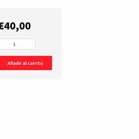
€
40,00
PILOTO
TRASERO
Izquierdo
Añadir al carrito
-03-
09
cantidad