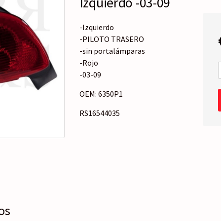
Izquierdo -03-09
o
r
í
-Izquierdo
a
-PILOTO TRASERO
-sin portalámparas
-Rojo
-03-09
OEM: 6350P1
RS16544035
os