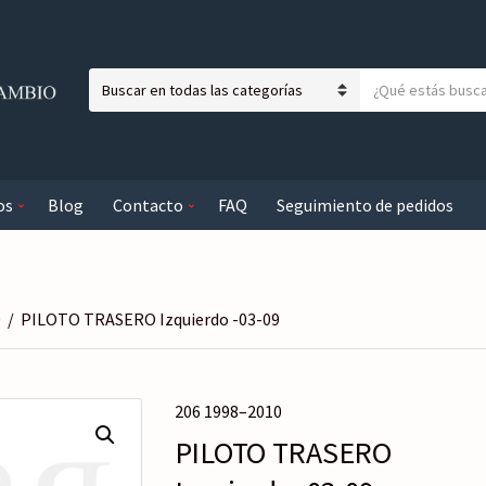
T
N
e
o
x
m
t
b
o
os
Blog
Contacto
FAQ
Seguimiento de pedidos
r
a
e
b
d
u
e
s
l
c
0
/
PILOTO TRASERO Izquierdo -03-09
a
a
c
r
a
206 1998–2010
t
e
PILOTO TRASERO
g