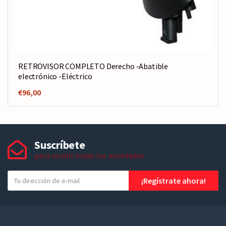
RETROVISOR COMPLETO Derecho -Abatible
electrónico -Eléctrico
€
96,00
Suscríbete
para recibir todas las novedades
T
¡Regístrate ahora!
u
e
-
m