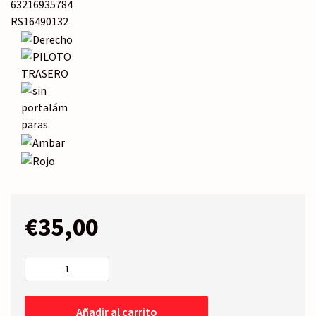
63216935784
RS16490132
€
35,00
PILOTO
TRASERO
Derecho
Añadir al carrito