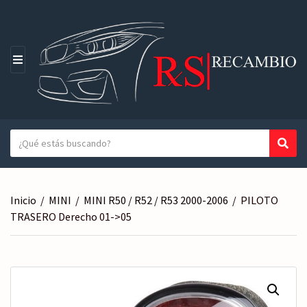
M
E
N
Ú
T
Busc
N
e
o
x
m
t
b
Inicio
/
MINI
/
MINI R50 / R52 / R53 2000-2006
/
PILOTO
o
r
TRASERO Derecho 01->05
a
e
b
d
u
e
s
l
c
a
a