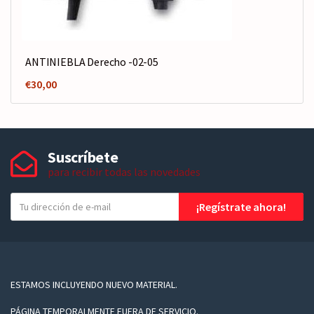
ANTINIEBLA Derecho -02-05
€
30,00
Suscríbete
para recibir todas las novedades
T
¡Regístrate ahora!
u
e
-
m
a
ESTAMOS INCLUYENDO NUEVO MATERIAL.
i
PÁGINA TEMPORALMENTE FUERA DE SERVICIO.