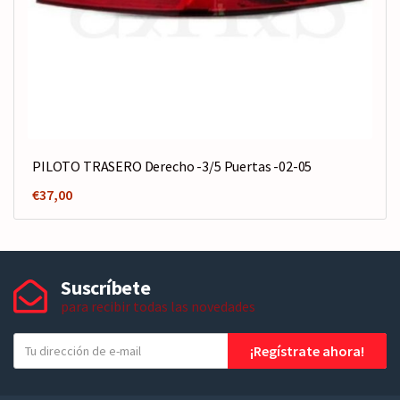
PILOTO TRASERO Derecho -3/5 Puertas -02-05
€
37,00
Suscríbete
para recibir todas las novedades
T
¡Regístrate ahora!
u
e