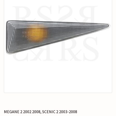
c
r
a
t
e
g
o
r
í
a
MEGANE 2 2002 2008
,
SCENIC 2 2003-2008