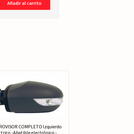
Añadir al carrito
ahumado
/
Rojo
04-
>08
cantidad
ROVISOR COMPLETO Izquierdo
ctrico -Abatible electrónico -