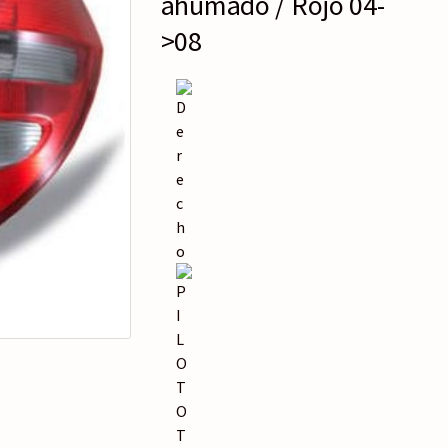
ahumado / Rojo 04-
o
r
>08
í
a