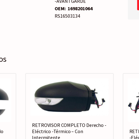
-AVANTGARDE
OEM:
1698201064
RS16503134
os
RETROVISOR COMPLETO Derecho -
Eléctrico -Térmico – Con
RET
do
Intermitente
-Elé