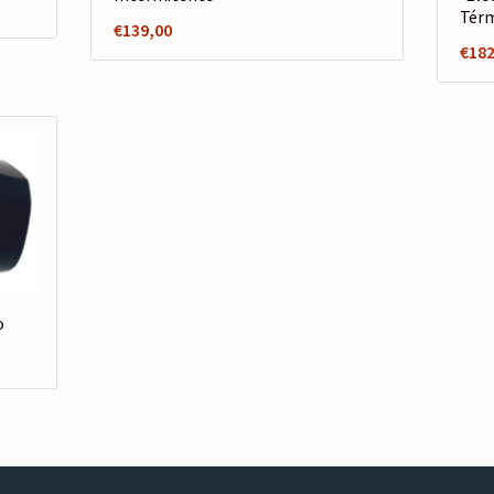
Térm
€
139,00
€
182
o