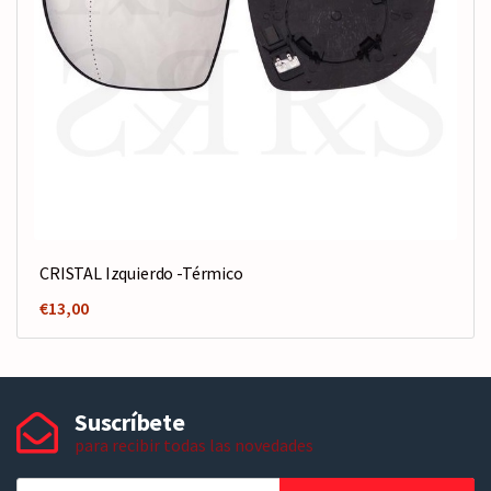
CRISTAL Izquierdo -Térmico
€
13,00
Suscríbete
para recibir todas las novedades
T