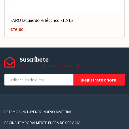
FARO Izquierdo -Eléctrico -12-15
€
76,00
Suscríbete
para recibir todas las novedades
T
¡Regístrate ahora!
u
e
-
m
a
ESTAMOS INCLUYENDO NUEVO MATERIAL.
i
PÁGINA TEMPORALMENTE FUERA DE SERVICIO.
l