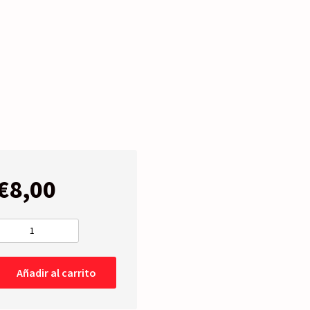
€
8,00
INTERMITENTE
LATERAL
Izdo=Dcho
Añadir al carrito
AMBAR
cantidad