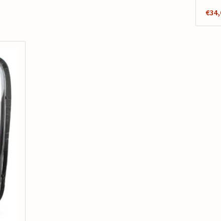
€
34,