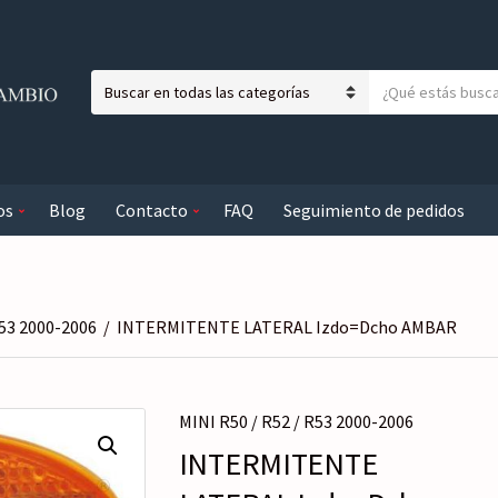
T
N
e
o
x
m
t
b
o
os
Blog
Contacto
FAQ
Seguimiento de pedidos
r
a
e
b
d
u
e
s
l
c
R53 2000-2006
/
INTERMITENTE LATERAL Izdo=Dcho AMBAR
a
a
c
r
a
MINI R50 / R52 / R53 2000-2006
t
e
INTERMITENTE
g