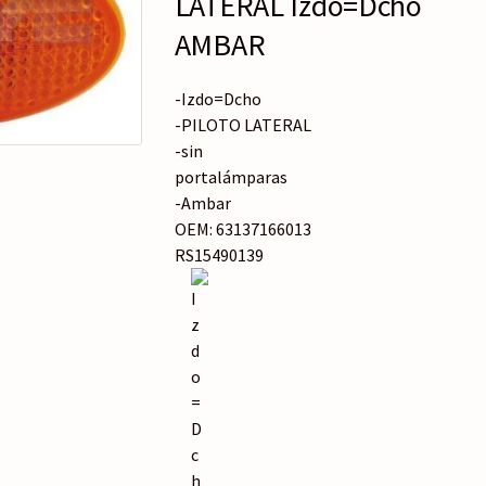
LATERAL Izdo=Dcho
o
r
AMBAR
í
a
-Izdo=Dcho
-PILOTO LATERAL
-sin
portalámparas
-Ambar
OEM: 63137166013
RS15490139