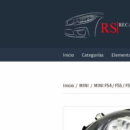
Inicio
Categorías
Element
Inicio
/
MINI
/
MINI F54 / F55 / F