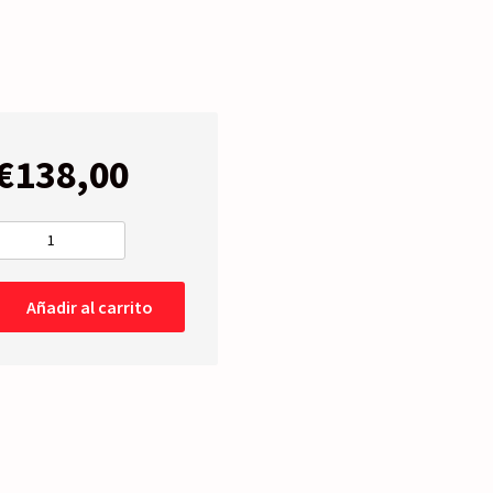
€
138,00
FARO
Izquierdo
Intermitente
Añadir al carrito
Ambar
cantidad