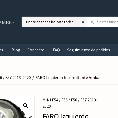
T
N
e
o
x
m
t
b
o
os
Blog
Contacto
FAQ
Seguimiento de pedidos
r
a
e
b
d
u
e
s
l
c
56 / F57 2013-2020
/
FARO Izquierdo Intermitente Ambar
a
a
c
r
a
MINI F54 / F55 / F56 / F57 2013-
t
2020
e
g
FARO Izquierdo