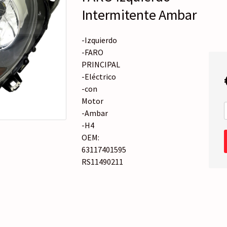
o
Intermitente Ambar
r
í
a
-Izquierdo
-FARO
PRINCIPAL
-Eléctrico
-con
Motor
-Ambar
-H4
OEM:
63117401595
RS11490211