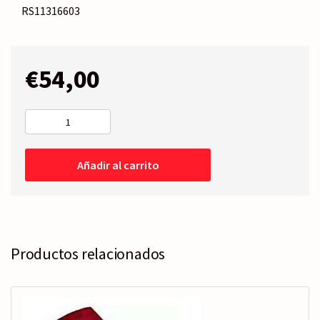
RS11316603
€
54,00
FARO
Izquierdo
-
Añadir al carrito
FONDO
NEGRO
01-
>05
cantidad
Productos relacionados