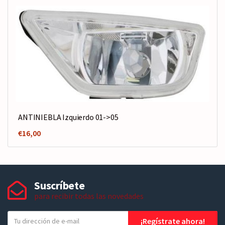
ANTINIEBLA Izquierdo 01->05
€
16,00
Suscríbete
para recibir todas las novedades
T
¡Regístrate ahora!