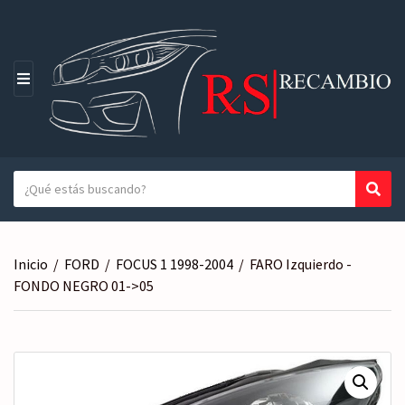
M
E
N
Ú
T
Busc
N
e
o
x
m
t
b
Inicio
/
FORD
/
FOCUS 1 1998-2004
/
FARO Izquierdo -
o
r
FONDO NEGRO 01->05
a
e
b
d
u
e
s
l
c
a
a