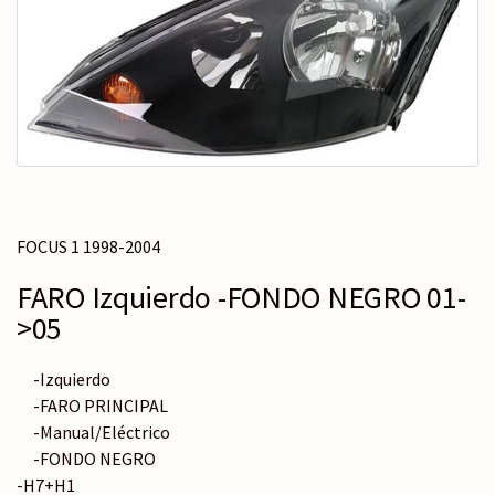
c
r
a
t
e
g
o
r
í
a
FOCUS 1 1998-2004
FARO Izquierdo -FONDO NEGRO 01-
>05
-Izquierdo
-FARO PRINCIPAL
-Manual/Eléctrico
-FONDO NEGRO
-H7+H1