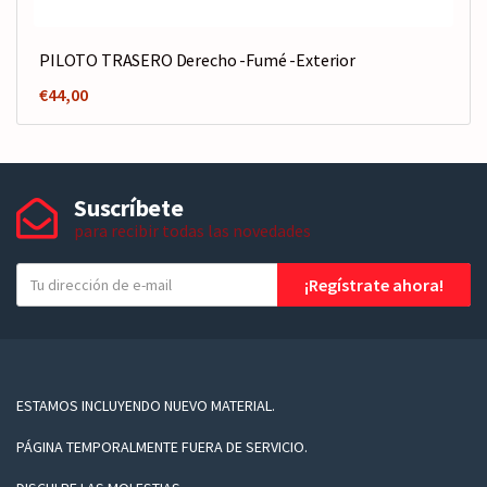
PILOTO TRASERO Derecho -Fumé -Exterior
€
44,00
Suscríbete
para recibir todas las novedades
T
¡Regístrate ahora!
u
e
-
m
a
ESTAMOS INCLUYENDO NUEVO MATERIAL.
i
PÁGINA TEMPORALMENTE FUERA DE SERVICIO.
l