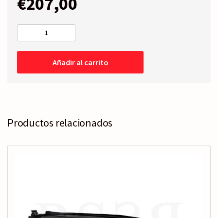
€
207,00
FARO
Izquierdo
-
Añadir al carrito
Eléctrico
-
FONDO
NEGRO
-
GTI
Productos relacionados
-
XENON
cantidad