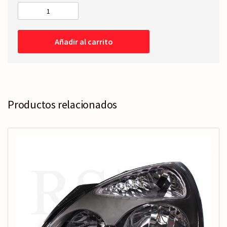
FARO
Izquierdo
-
Añadir al carrito
Eléctrico
-
FONDO
GRIS
-
Xenon
Productos relacionados
cantidad