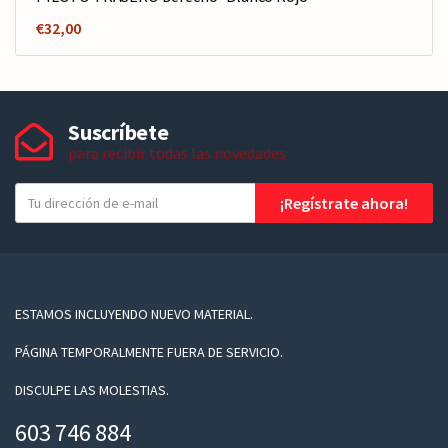
€
32,00
Suscríbete
para recibir todas las novedades
T
¡Regístrate ahora!
u
e
-
m
a
ESTAMOS INCLUYENDO NUEVO MATERIAL.
i
PÁGINA TEMPORALMENTE FUERA DE SERVICIO.
l
DISCULPE LAS MOLESTIAS.
603 746 884