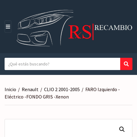
M
E
N
Ú
T
Busc
N
e
o
x
m
t
b
Inicio
/
Renault
/
CLIO 2 2001-2005
/
FARO Izquierdo -
o
r
Eléctrico -FONDO GRIS -Xenon
a
e
b
d
u
e
s
l
c
a
a