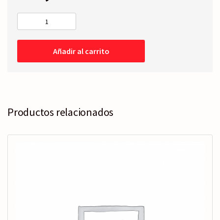
FARO
Izquierdo
-
Añadir al carrito
Eléctrico
-
FONDO
CROMO
-11-
14
Productos relacionados
cantidad