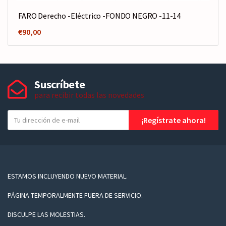
FARO Derecho -Eléctrico -FONDO NEGRO -11-14
€
90,00
Suscríbete
para recibir todas las novedades
T
¡Regístrate ahora!
u
e
-
m
a
ESTAMOS INCLUYENDO NUEVO MATERIAL.
i
PÁGINA TEMPORALMENTE FUERA DE SERVICIO.
l
DISCULPE LAS MOLESTIAS.