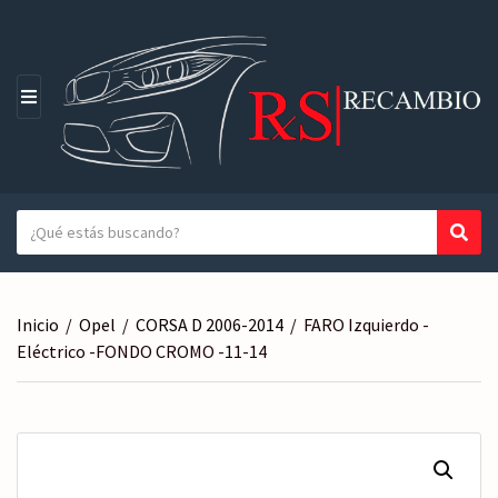
M
E
N
Ú
T
Busc
N
e
o
x
m
t
b
Inicio
/
Opel
/
CORSA D 2006-2014
/
FARO Izquierdo -
o
r
Eléctrico -FONDO CROMO -11-14
a
e
b
d
u
e
s
l
c
a
a