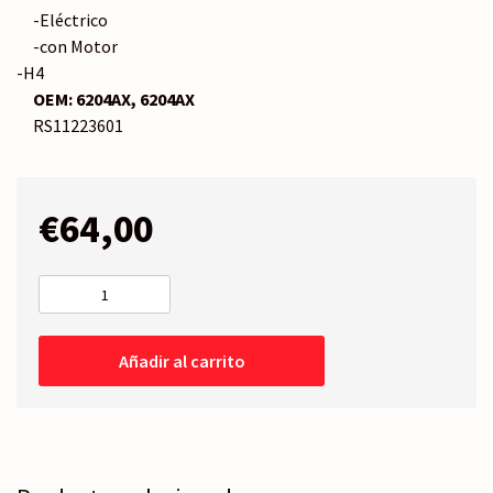
-Eléctrico
-con Motor
-H4
OEM:
6204AX, 6204AX
RS11223601
€
64,00
FARO
Izquierdo
-
Añadir al carrito
Eléctrico
cantidad