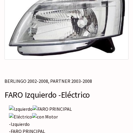
c
r
a
t
e
g
o
r
í
a
BERLINGO 2002-2008
,
PARTNER 2003-2008
FARO Izquierdo -Eléctrico
-Izquierdo
-FARO PRINCIPAL