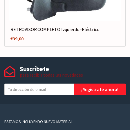
RETROVISOR COMPLETO Izquierdo -Eléctrico
€
39,00
Suscríbete
para recibir todas las novedades
T
¡Regístrate ahora!
u
e
-
m
a
ESTAMOS INCLUYENDO NUEVO MATERIAL.
i