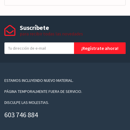
Suscríbete
para recibir todas las novedades
T
¡Regístrate ahora!
u
e
-
m
a
ESTAMOS INCLUYENDO NUEVO MATERIAL.
i
PÁGINA TEMPORALMENTE FUERA DE SERVICIO.
l
DISCULPE LAS MOLESTIAS.
603 746 884