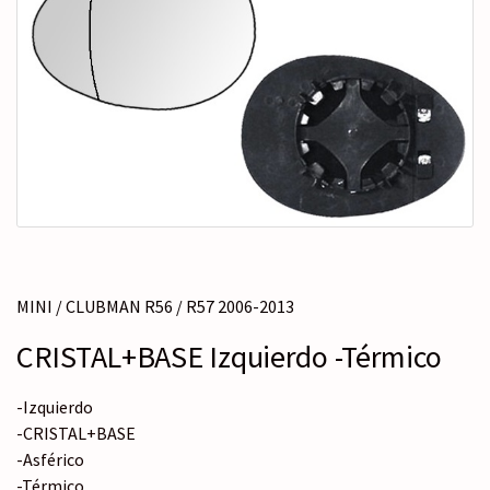
c
r
a
t
e
g
o
r
í
a
MINI / CLUBMAN R56 / R57 2006-2013
CRISTAL+BASE Izquierdo -Térmico
-Izquierdo
-CRISTAL+BASE
-Asférico
-Térmico