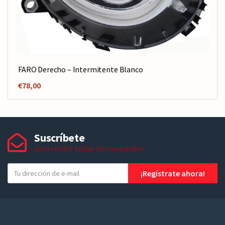
FARO Derecho – Intermitente Blanco
€
78,00
Suscríbete
para recibir todas las novedades
T
¡Regístrate ahora!
u
e
-
m