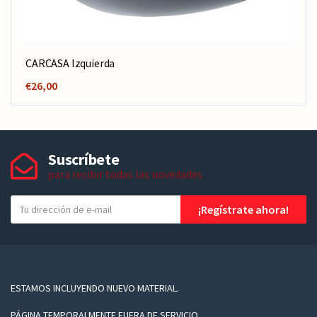
CARCASA Izquierda
€
26,00
Suscríbete
para recibir todas las novedades
T
¡Regístrate ahora!
u
e
-
m
a
ESTAMOS INCLUYENDO NUEVO MATERIAL.
i
PÁGINA TEMPORALMENTE FUERA DE SERVICIO.