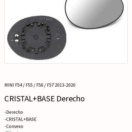
c
r
a
t
e
g
o
r
í
a
MINI F54 / F55 / F56 / F57 2013-2020
CRISTAL+BASE Derecho
-Derecho
-CRISTAL+BASE
-Convexo